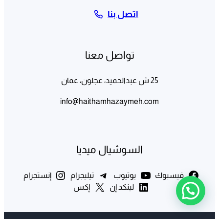
اتصل بنا
تواصل معنا
25 ش عبدالحميد، عجلون، عمان
info@haithamhazaymeh.com
السوشيال ميديا
فيسبوك
يوتيوب
تيليجرام
إنستجرام
لينكد إن
إكس
تحتاج الى أي مساعدة ؟