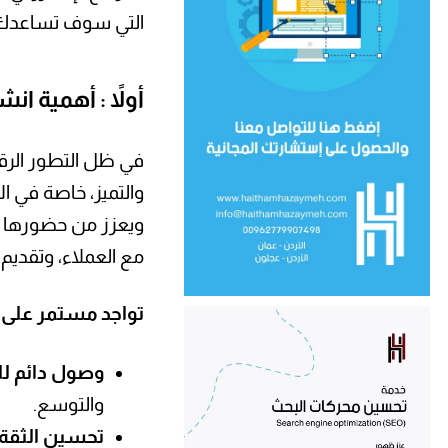
التي سوف تساعدك 
أولاً : أهمية ان
في ظل التطور الرقم
والتميز، خاصة في ال
ويعزز من حضورها في
مع العملاء، وتقديم
تواجد مستمر على ا
وصول دائم لل
والتوسع.
تحسين الثقة 