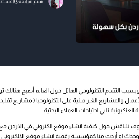
هيثم هزايمه
أغسطس 5, 
اصبح هنالك حاجة ماسة لوجو
احتياجات العملاء البحثية 
انشاء…
 وبسبب التقدم التكنولوجي الهائل حول العالم أصبح هنالك ت
عمال والمشاريع الغير مبنية على التكنولوجيا ( مشاريع تقلي
لعنكبوتية تلبي احتياجات العملاء البحثية .
ف نتناقش حول كيفية انشاء موقع الكتروني في الاردن مع ج
لوحدك او أردت منا كمؤسسة رقمية انشاء موقع الإلكتروني ل