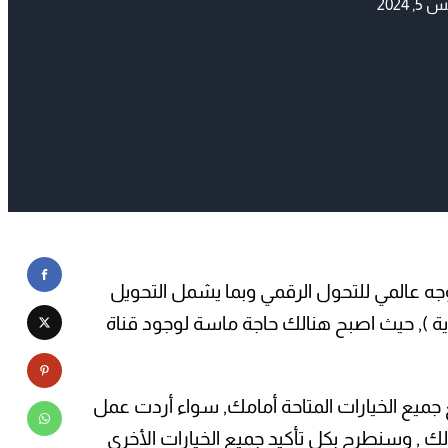
2024
د قناة تسويقية عبر الشبكة العنكبوتية تلبي
. في هذه المقالة سوف نتناقش حول كيفية
وجه عالمي للتحول الرقمي وبما يشمل التحويل
دية ), حيث اصبح هنالك حاجة ماسة لوجود قناة
ميع الخيارات المتاحة أمامك, سواء أردت عمل
ك , وسنطرح بكل تأكيد جميع الخيارات الأخرى