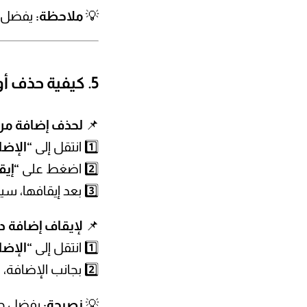
💡
ملاحظة:
يفضل د
5. كيفية حذف أو إيقاف الإضافات في ووردبريس
📌
لحذف إضافة من
1️⃣ انتقل إلى
“الإضا
2️⃣ اضغط على
“إيقاف” 
3️⃣ بعد إيقافها، سيظهر زر
📌
لإيقاف إضافة د
1️⃣ انتقل إلى
“الإضا
2️⃣ بجانب الإضافة، اضغط على
💡
نصيحة:
يفضل حذف