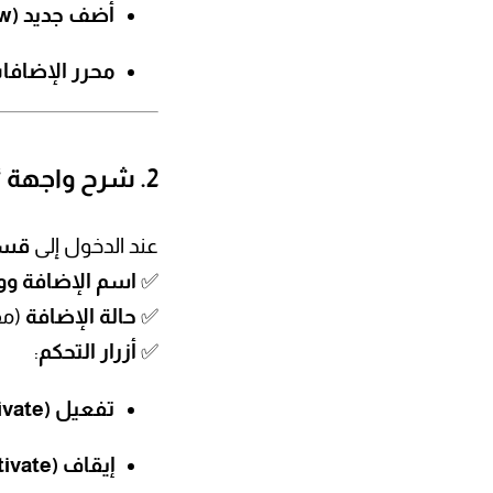
أضف جديد (Add New)
محرر الإضافات (in Editor
2. شرح واجهة “الإضافات المثبتة” (Installed Plugins)
عند الدخول إلى
قسم
✅
اسم الإضافة و
✅
حالة الإضافة
(مفع
✅
أزرار التحكم
:
تفعيل (Activate)
إيقاف (Deactivate)