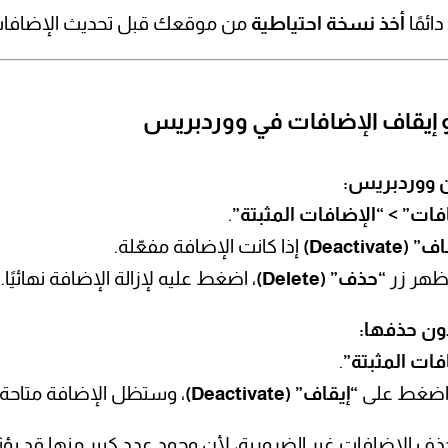
ائمًا
أخذ نسخة احتياطية
من موقعك قبل تحديث الإضافات
 ووردبريس:
فات” > “الإضافات المثبتة”
.
(Deactivate)
إذا كانت الإضافة مفعّلة.
“حذف” (Delete)
، اضغط عليه لإزالة الإضافة نهائيًا.
ون حذفها:
فات المثبتة”
.
“إيقاف” (Deactivate)
، وستظل الإضافة متاحة ل
 الإضافات غير الضرورية، لأن وجود عدد كبير منها قد يؤث