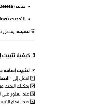
حذف (Delete)
التحديث (Update Now)
💡
نصيحة:
يفضل حذف
3. كيفية تثبيت إضافة جديدة في ووردبريس
📌
لتثبيت إضافة جد
1️⃣ انتقل إلى
“الإضافات”
2️⃣ يمكنك البحث عن الإضافة المطلوبة باستخدام شريط البحث.
3️⃣ عند العثور على الإضافة المناسبة، اضغط على
4️⃣ بعد انتهاء التثبيت، اضغط على