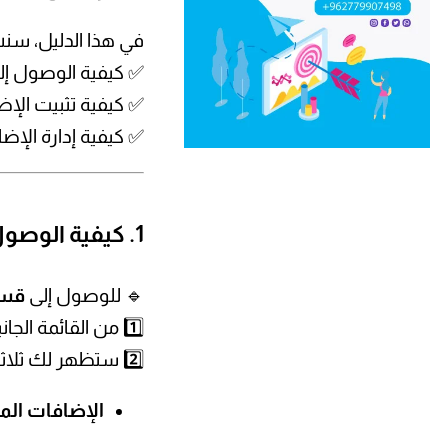
في هذا الدليل، سن
✅ كيفية الوصول إل
✅ كيفية تثبيت الإض
✅ كيفية إدارة الإ
1. كيفية الوصول إلى قسم الإضافات في ووردبريس
🔹 للوصول إلى
قسم
1️⃣ من القائمة الجانبية، اضغط على
2️⃣ ستظهر لك ثلاثة خيارات رئيسية:
الإضافات المثبتة ( Plugins