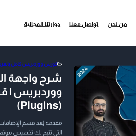
من نحن
تواصل معنا
دوارتنا المجانية
كورس ووردبريس كامل بالعربية 25
شرح واجهة ال
ووردبريس | ق
(Plugins)
التي تتيح لك تخصيص موقعك