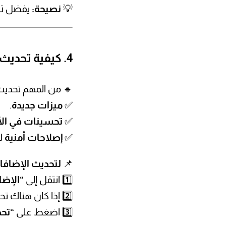
💡
نصيحة:
يفضل تثب
4. كيفية تحديث الإضافات في ووردبريس
🔹 من المهم تحديث 
✅
ميزات جديدة
.
✅
تحسينات في الأ
✅
إصلاحات أمنية
لس
📌
لتحديث الإضافات
1️⃣ انتقل إلى
“الإضا
2️⃣ إذا كان هناك تحديث متاح، ستجد إشعارًا بجانب الإضافة.
3️⃣ اضغط على
“تحديث 