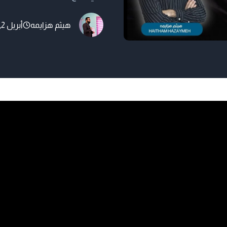
يمكنك تثبيت إضافات جديدة، ت
هيثم هزايمه
أبريل 2, 2025
في هذا الدليل، سنشرح:✅ ك
تثبيت الإضافات وتحديثها.✅
الشائعة. 1. كيفية الوصول إلى…