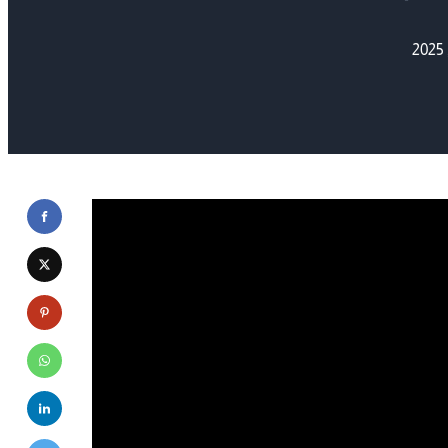
حديثها، إيقافها، أو حتى حذفها عند الحاجة.
يفية الوصول إلى قسم الإضافات.✅ كيفية
 كيفية إدارة الإضافات وحل المشكلات