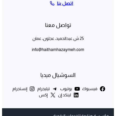
اتصل بنا
تواصل معنا
25 ش عبدالحميد، عجلون، عمان
info@haithamhazaymeh.com
السوشيال ميديا
فيسبوك
يوتيوب
تيليجرام
إنستجرام
لينكد إن
إكس
مؤسسة هزايمة للخدمات الرقمية