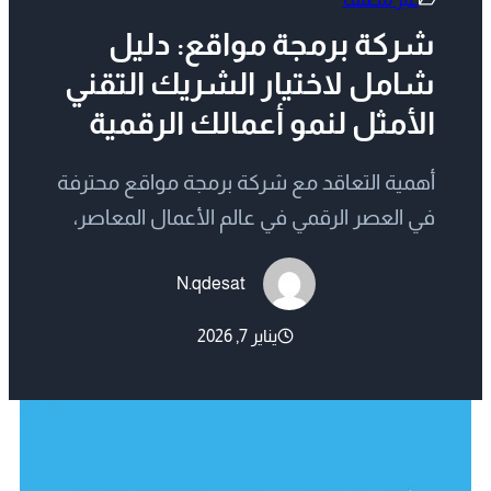
شركة برمجة مواقع: دليل
شامل لاختيار الشريك التقني
الأمثل لنمو أعمالك الرقمية
أهمية التعاقد مع شركة برمجة مواقع محترفة
في العصر الرقمي في عالم الأعمال المعاصر،
لم يعد امتلاك موقع إلكتروني مجرد ترف أو
N.qdesat
خيار إضافي، بل أصبح ضرورة استراتيجية تحدد
مصير الشركات في السوق التنافسي. عندما
يناير 7, 2026
تبحث عن شركة برمجة مواقع، فأنت لا تبحث
فقط عن جهة تكتب أكوادًا برمجية، بل تبحث
عن شريك رقمي يفهم…