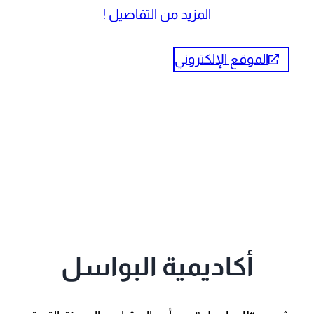
الموقع الإلكتروني
برمجة خاصة
أكاديمية البواسل
مشروع
“البواسل”
هو أحد المشاريع المميزة التي تم
تطويرها وبرمجتها بشكل خاص من خلال مؤسسة
“هزايمة للخدمات الرقمية”
. يهدف المشروع إلى