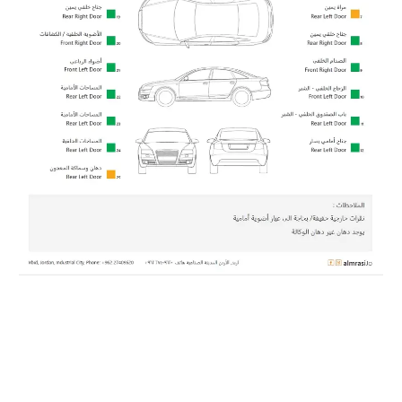
برمجة خاصة
المريسي لفحص