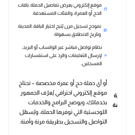
ر
نموذج تسجيل مرن يُتيح اختيار الباقة، المدينة،
وتاريخ الانطلاق بسهولة.
نظام تواصل مباشر عبر الواتساب أو البريد،
ت
لإرسال التعليمات والرد على استفسارات
المسجلين..
أو أي حملة حج أو عمرة مخصصة – تحتاج إلى
ت
موقع إلكتروني احترافي يُعرّف الجمهور
افية
بخدماتك، ويوضح البرامج والخدمات
ز ثقة
اللوجستية التي توفرها الحملة، ويُسهّل
التواصل والتسجيل بطريقة مرنة وآمنة.
كنت
، أو
نُصمم لك موقعًا مخصصًا حسب طبيعة
افية
الحملة – سواء كنت تقدم
حملة عمرة