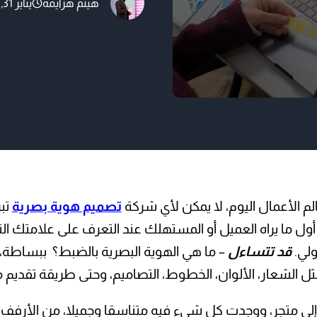
هيثم هزايمه
يناير 31, 2025
التي تبقى في ذاكرته وتؤثر 
هي الهوية البصرية بالضبط
الم الأعمال اليوم، لا يمكن لأي شركة
تصميم هوية بصرية
تب
أول ما يراه العميل أو المستهلك عند التعرف على علامتك الت
ولي.
قد تتساءل
– ما هي الهوية البصرية بالضبط؟ ببساطة
الشعار، الألوان، الخطوط، التصاميم، وحتى طريقة تقديم م
لى متجر، ووجدت كل شيء فيه متناسقا وجميلا، من الأرفف إ